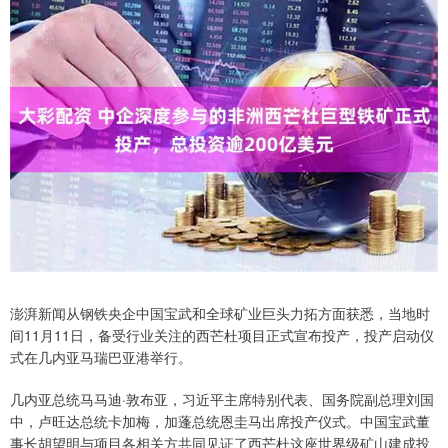
澎湃新闻从钢铁央企中国宝武和全球矿业巨头力拓方面获悉，当地时
间11月11日，备受行业关注的西芒杜项目正式宣布投产，投产启动仪
式在几内亚马瑞巴亚港举行。
几内亚总统马马迪·敦布亚，习近平主席特别代表、国务院副总理刘国
中，卢旺达总统卡加梅，加蓬总统恩圭马出席投产仪式。中国宝武董
事长胡望明与项目各相关方共同见证了西芒杜这座世界级矿山建成投