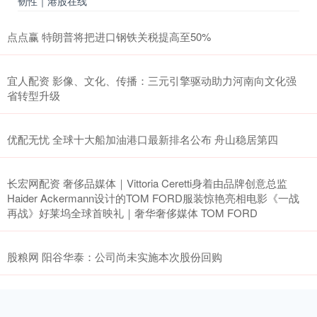
韧性｜港股在线
点点赢 特朗普将把进口钢铁关税提高至50%
宜人配资 影像、文化、传播：三元引擎驱动助力河南向文化强
省转型升级
优配无忧 全球十大船加油港口最新排名公布 舟山稳居第四
长宏网配资 奢侈品媒体｜Vittoria Ceretti身着由品牌创意总监
Haider Ackermann设计的TOM FORD服装惊艳亮相电影《一战
再战》好莱坞全球首映礼｜奢华奢侈媒体 TOM FORD
股粮网 阳谷华泰：公司尚未实施本次股份回购