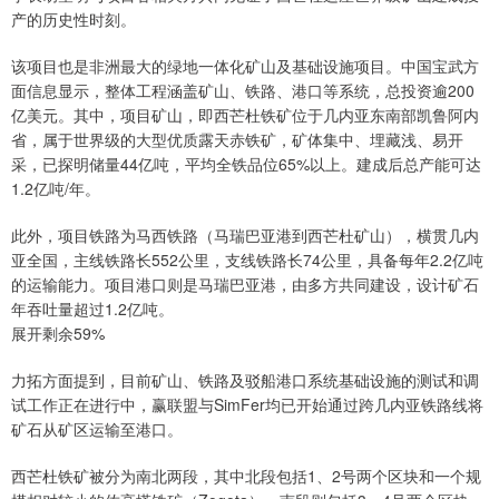
产的历史性时刻。
该项目也是非洲最大的绿地一体化矿山及基础设施项目。中国宝武方
面信息显示，整体工程涵盖矿山、铁路、港口等系统，总投资逾200
亿美元。其中，项目矿山，即西芒杜铁矿位于几内亚东南部凯鲁阿内
省，属于世界级的大型优质露天赤铁矿，矿体集中、埋藏浅、易开
采，已探明储量44亿吨，平均全铁品位65%以上。建成后总产能可达
1.2亿吨/年。
此外，项目铁路为马西铁路（马瑞巴亚港到西芒杜矿山），横贯几内
亚全国，主线铁路长552公里，支线铁路长74公里，具备每年2.2亿吨
的运输能力。项目港口则是马瑞巴亚港，由多方共同建设，设计矿石
年吞吐量超过1.2亿吨。
展开剩余59%
力拓方面提到，目前矿山、铁路及驳船港口系统基础设施的测试和调
试工作正在进行中，赢联盟与SimFer均已开始通过跨几内亚铁路线将
矿石从矿区运输至港口。
西芒杜铁矿被分为南北两段，其中北段包括1、2号两个区块和一个规