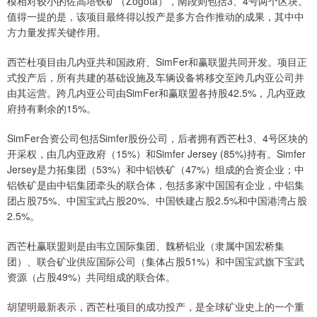
模相对较小的佐高塔铁矿（Zogota），南段则包括3、4号两个区块。
值得一提的是，该项目最终得以投产是多方合作推动的成果，其中中
方力量发挥关键作用。
西芒杜项目由几内亚共和国政府、SimFer和赢联盟共同开发。项目正
式投产后，所有共建的基础设施及车辆设备将移交至跨几内亚公司并
由其运营。跨几内亚公司由SimFer和赢联盟各持股42.5%，几内亚政
府持有剩余的15%。
SimFer合资公司包括Simfer股份公司，后者拥有西芒杜3、4号区块的
开采权，由几内亚政府（15%）和Simfer Jersey (85%)持有。Simfer
Jersey是力拓集团（53%）和中铝铁矿（47%）组成的合资企业；中
铝铁矿是由中铝集团牵头的联合体，包括多家中国国有企业，中铝集
团占股75%、中国宝武占股20%、中国铁建占股2.5%和中国港湾占股
2.5%。
西芒杜赢联盟则是由韦立国际集团、魏桥铝业（隶属中国宏桥集
团）、联合矿业供应国际公司（集体占股51%）和中国宝武旗下宝武
资源（占股49%）共同组成的联合体。
胡望明最新表示，西芒杜项目的成功投产，是全球矿业史上的一个重