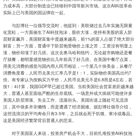
力成本高，大部分制造业已转移到中国等新兴市场。这次AI科技革命
实际上已与美国的国运绑在一起。
与彭博社一位领导交流时，他提到：美联储过去几年实施无限量
化宽松，一方面催生了AI科技泡沫，股价大涨，使持有美股的富人阶
层财富飙升，美国财富集中度越来越高，前1%的富人占据了绝大部分
财富；另一方面，普通中下阶层饱受物价上涨之苦，工资没有明显上
涨，物价却涨了好几倍。这次去奥马哈和纽约，无论超市购物还是餐
厅就餐，都明显感觉物价比几年前高了好几倍。在美国中餐厅点菜，
用美元消费的感觉与国内用人民币相近，一个菜几十块美金，从餐厅
消费角度看，人民币兑美元汇率几乎是1：1，实际物价美国高出约7
倍。有专家认为按购买力平价，人民币兑美元不是6.8而是4左右，若
按1：4计算，我国GDP早已超过美国。当前美国社会贫富差距越来越
大，普通人甚至面临严酷的生存底线。一场意外或大病就可能使许多
美国人阶层滑落、失去工作、流落街头。美国街道上随处可见流浪
汉，其中很多并非懒惰，而是遭遇了经济困难。据彭博社领导介绍，
这些流浪汉的平均寿命只有3-5年，之后就会死于饥饿、寒冷或毒品。
这是美国经济繁荣背后普通人的悲哀。
对于美国富人来说，投资房产机会不大，目前扎堆投资AI科技泡