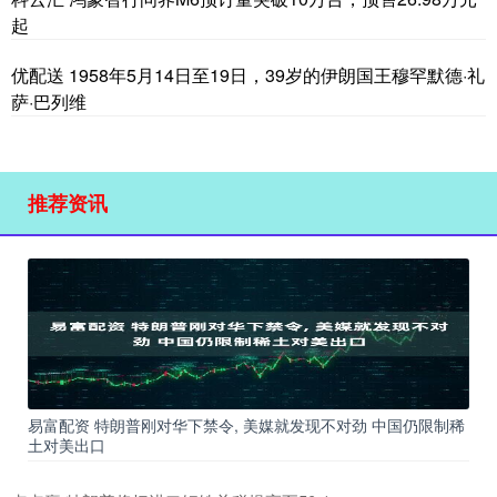
起
优配送 1958年5月14日至19日，39岁的伊朗国王穆罕默德·礼
萨·巴列维
推荐资讯
易富配资 特朗普刚对华下禁令, 美媒就发现不对劲 中国仍限制稀
土对美出口