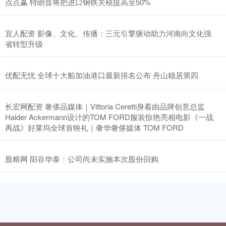
点点赢 特朗普将把进口钢铁关税提高至50%
宜人配资 影像、文化、传播：三元引擎驱动助力河南向文化强
省转型升级
优配无忧 全球十大船加油港口最新排名公布 舟山稳居第四
长宏网配资 奢侈品媒体｜Vittoria Ceretti身着由品牌创意总监
Haider Ackermann设计的TOM FORD服装惊艳亮相电影《一战
再战》好莱坞全球首映礼｜奢华奢侈媒体 TOM FORD
股粮网 阳谷华泰：公司尚未实施本次股份回购