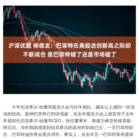
今年伯克希尔·哈撒韦股东大会与往年相比，确实让人感到一丝淡
淡的忧伤。股神巴菲特已95岁高龄，在去年股东大会上就宣布于去年
年底卸任伯克希尔·哈撒韦CEO，转任董事长，将接力棒交给格雷格·
阿贝尔。当时我就感觉到伯克希尔的高光时刻或已过，一旦巴菲特卸
任，巴菲特溢价将会逐步消失。事实上，自去年五一巴菲特宣布退休