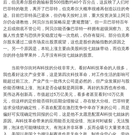
后，伯克希尔股价跑输标普500指数约40个百分点，这反映了人们对
巴菲特的敬意，离开了巴菲特，伯克希尔大概率很难再创造以往的奇
迹。目前巴菲特虽已退休，但仍每天按时上班，重大投资决策上阿贝
尔仍会请教他，阿贝尔当前策略应是“萧规曹随”。但一旦巴菲特百年
之后或彻底不管公司，阿贝尔能否像巴菲特一样拥有超级洞察力、克
服人性贪婪与恐惧并安稳度过每一次危机，仍存有疑问。部分伯克希
尔股东通过二级市场卖出股票观望，这也是股价跑输指数的原因之
一。另一个原因是，本轮上涨主要由美股科技七姐妹带动，而伯克希
尔的持仓除苹果外，几乎没有科技七姐妹的股票。
当前华尔街对AI科技的分歧非常大。看好AI科技革命的人很多，
我也看好这次产业变革，这是第四次科技革命，对工作生活的影响可
能超过前三次。产业产生一批伟大公司是必然的，但产业发展好与股
价能否继续上涨、泡沫是否会破裂是两回事。再好的东西也有价格。
英伟达再创新高，市值超过5万亿美元，看多者甚至看到10万亿美
元，但这样的定价能否得到后期业绩验证，存在较大分歧。巴菲特更
追求业绩的确定性，不喜欢配置在激烈竞争中幸存下来的公司，而是
偏好可实现确定性回报的公司，这是他不太愿意配置AI科技七姐妹的
原因。AI科技革命带来的应用能否兑现业绩、泡沫何时破裂，无法预
测，泡沫也可能继续吹大。有泡沫并非坏事，反而会吸引大量资本流
入。美国以举国之力押注AI赛道也是无奈之举，制造业空心化，劳动