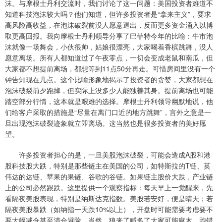
沫。与摩根士丹利交流时，我们讨论了这一问题：美国投资者难道不
知道科技泡沫较大吗？他们知道，但许多投资者是“拿来主义”，要求
高风险高收益，在泡沫破裂前没人愿意退出，反而更多资金涌入以博
取更高回报。我向摩根士丹利领导分享了巴菲特今年的比喻：牛市泡
沫就像一场舞会，小伙很帅，姑娘很漂亮，大家喝着香槟跳舞，没人
愿意离场。所有人都知道过了午夜零点，一切会变成老鼠和南瓜，但
大家都不想提前离场，都想等到11点50分再走。可惜房间里没有一个
钟告知现在几点。这个比喻形象地揭示了投资者的贪婪，大家都想在
泡沫破裂前夕跑掉，但实际上没多少人能独善其身。提前离场也可能
踏空部分行情，这本就是艰难的选择。摩根士丹利领导幽默地说，他
们给客户采取的措施是“尽量在离门口近的地方跳舞”，言外之意是一
旦出现泡沫破裂迹象就立即离场。这当然也是很多投资者的美好愿
望。
许多投资者担心的是，一旦美股泡沫破裂，可能会造成A股和港
股科技股大跌，特别是那些链主在美国的公司，如特斯拉的T链、英
伟达的达链、苹果的果链、谷歌的谷链。如果链主股价大跌，产业链
上的公司必然跟跌。这里提供一个观察指标：每天早上一觉醒来，先
看隔夜美股表现，特别是纳斯达克指数。美股若安好，便是晴天；若
隔夜美股暴跌（如纳指一天跌10%以上），开盘时可能需要考虑要不
要大幅减仓甚至清仓避险。当然，狼来了喊多了大家可能麻木，跑错