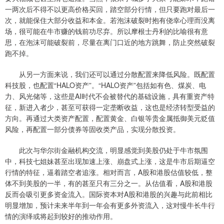
一两次后不得不以更高价格买回，踏空部分行情，但只要跑对最后一
次，就能保住大部分收益和本金。若泡沫破裂时抱有侥幸心理而没离
场，很可能在牛市赚的钱前功尽弃。所以摩根士丹利的比喻很有意
思，在泡沫可能破裂前，尽量在离门口近的地方跳舞，防止突然破裂
跑不掉。
从另一方面来说，我们还可以通过分散配置来降低风险。既配置
科技股，也配置“HALO资产”。“HALO资产”包括如有色、煤炭、电
力、风光储等，这些是AI时代不会被替代的基础设施，具有重资产特
征，新进入者少，甚至可获得一定垄断收益，这也是经济转型受益的
方向。再通过大类资产配置，配置黄金、白银等贵金属抵御美元贬值
风险，再配置一部分债券等固收类产品，实现分散投资。
此次与华尔街金融机构交流，明显感觉到美股仍处于牛市氛围
中，科技七姐妹甚至出现加速上涨、崩盘式上涨，这是牛市后期逼空
行情的特征，逼着踏空者追涨。相对而言，A股和港股估值较低，整
体不到美股的一半，有的甚至只有三分之一。从估值看，A股和港股
反而会吸引更多资金流入。国际资本对A股和港股的兴趣与此前相比
明显增加，预计未来半年到一年会有更多外资流入，这对慢牛长牛行
情的演绎或将起到较好的推动作用。