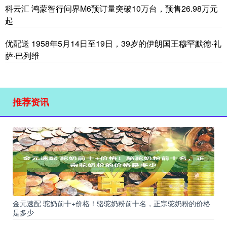
科云汇 鸿蒙智行问界M6预订量突破10万台，预售26.98万元
起
优配送 1958年5月14日至19日，39岁的伊朗国王穆罕默德·礼
萨·巴列维
推荐资讯
金元速配 驼奶前十+价格！骆驼奶粉前十名，正宗驼奶粉的价格
是多少