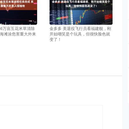
46万亩互花米草清除
金多多 美退役飞行员看福建舰，刚
沿海滩涂危害重大外来
开始嘲笑是个玩具，但很快脸色就
变了！