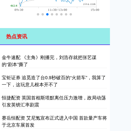
热点资讯
金牛速配 《主角》刚播完，刘浩存就把张艺谋
的“剧本”撕了
宝钜证券 追觅造了台0.9秒破百的“火箭车”，我算了
一下，这玩意儿根本开不了
恒捷配资 英国首相斯塔默离任压力激增，政局动荡
引发英镑汇率剧震
赛岳恒配资 艾尼氪宣布正式进入中国 首款量产车将
于北京车展首发