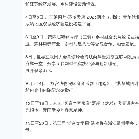
解江苏经济发展、乡村建设最新情况。
4日至8日，“蓉通两岸·逐梦天府”2025两岸（川渝）青
成渝地区双城经济圈建设搭建平台。
6日至9日，第四届海峡两岸（三明）乡村融合发展论坛在
业、森林康养产业、乡村共建共治等交流合作、融合发展。
8日，世界互联网大会乌镇峰会海峡两岸暨港澳互联网发展
齐聚一堂，分享互联网时代实践经验与创新理念。
展开剩余37%
9日至14日，故宫博物院家庭音乐剧《甪端》、“紫禁城四
雄佛光山佛陀纪念馆举行。
12日至16日，2025“客音π·客家音”两岸（龙岩）客
先报本、爱国爱乡的客家精神。
15日至20日，第三届“浙台文学周”活动将在浙江衢州举办
动。