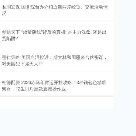
君润宜保 国务院台办介绍近期两岸经贸、交流活动情
况
鼎信天下 “放量阴线”背后的真相: 是主力洗盘, 还是出
货陷阱?
慧仁策略 美国血泪控诉：斯大林和周恩来合伙密谋，
对美国犯下弥天大罪
杜德配资 2026赤马年财运开挂攻略！3种钱包色精准
聚财，12生肖对应款直接抄作业