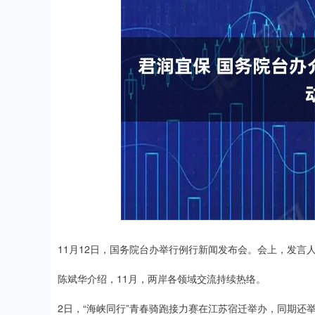
上证指数
3900.35
00
-0.01%
21.92
0.
11月12日，国务院台办举行例行新闻发布会。会上，发言
陈斌华介绍，11月，两岸各领域交流持续热络。
2日，“海峡同行”青春骑跑接力赛在江苏宿迁举办，同期还