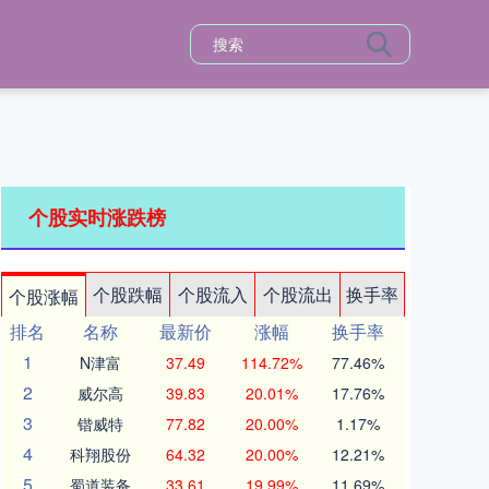
个股实时涨跌榜
个股跌幅
个股流入
个股流出
换手率
个股涨幅
排名
名称
最新价
涨幅
换手率
1
N津富
37.49
114.72%
77.46%
2
威尔高
39.83
20.01%
17.76%
3
锴威特
77.82
20.00%
1.17%
4
科翔股份
64.32
20.00%
12.21%
5
蜀道装备
33.61
19.99%
11.69%