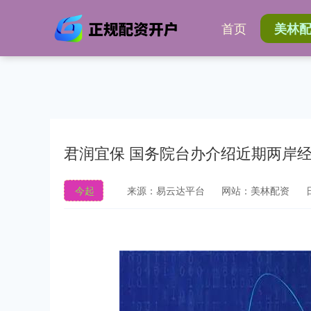
首页
美林
君润宜保 国务院台办介绍近期两岸
今起
来源：易云达平台
网站：美林配资