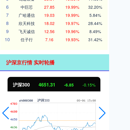
6
中巨芯
27.85
19.99%
32.20%
7
广哈通信
19.03
19.99%
5.84%
8
欣天科技
18.02
19.97%
28.44%
9
飞天诚信
12.56
19.96%
8.49%
10
任子行
7.16
19.93%
31.42%
沪深京行情 实时轮播
沪深300
4651.31
北
-6.85
-0.15%