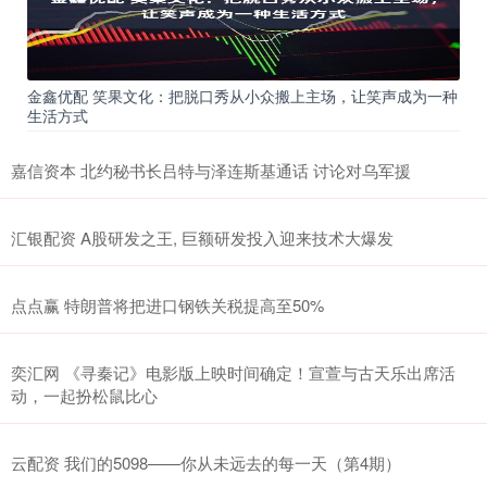
金鑫优配 笑果文化：把脱口秀从小众搬上主场，让笑声成为一种
生活方式
嘉信资本 北约秘书长吕特与泽连斯基通话 讨论对乌军援
汇银配资 A股研发之王, 巨额研发投入迎来技术大爆发
点点赢 特朗普将把进口钢铁关税提高至50%
奕汇网 《寻秦记》电影版上映时间确定！宣萱与古天乐出席活
动，一起扮松鼠比心
云配资 我们的5098——你从未远去的每一天（第4期）