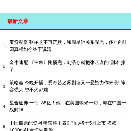
最新文章
宝贷配资 张柏芝不再沉默，和周星驰关系曝光，多年的绯
1、
闻真相如今终于说清
金牛速配 《主角》刚播完，刘浩存就把张艺谋的“剧本”撕
2、
了
策略赢 今晚开播，爱奇艺迷雾剧场又一悬疑力作来袭! 阵
3、
容强大 想不火都难
星合证券 一把188亿！他，在美国输光一切，却在中国一
4、
战封神
中国股票配资网 曝荣耀手表6 Plus将于5月上市 搭载
5、
1000mAh青海湖电池