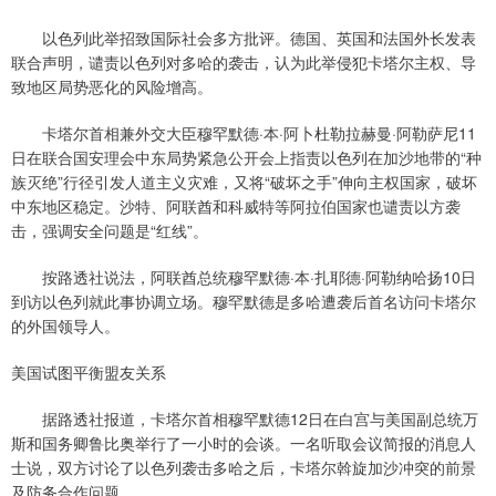
以色列此举招致国际社会多方批评。德国、英国和法国外长发表
联合声明，谴责以色列对多哈的袭击，认为此举侵犯卡塔尔主权、导
致地区局势恶化的风险增高。
卡塔尔首相兼外交大臣穆罕默德·本·阿卜杜勒拉赫曼·阿勒萨尼11
日在联合国安理会中东局势紧急公开会上指责以色列在加沙地带的“种
族灭绝”行径引发人道主义灾难，又将“破坏之手”伸向主权国家，破坏
中东地区稳定。沙特、阿联酋和科威特等阿拉伯国家也谴责以方袭
击，强调安全问题是“红线”。
按路透社说法，阿联酋总统穆罕默德·本·扎耶德·阿勒纳哈扬10日
到访以色列就此事协调立场。穆罕默德是多哈遭袭后首名访问卡塔尔
的外国领导人。
美国试图平衡盟友关系
据路透社报道，卡塔尔首相穆罕默德12日在白宫与美国副总统万
斯和国务卿鲁比奥举行了一小时的会谈。一名听取会议简报的消息人
士说，双方讨论了以色列袭击多哈之后，卡塔尔斡旋加沙冲突的前景
及防务合作问题。