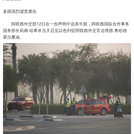
多国强烈谴责袭击
阿联酋外交部12日在一份声明中说美牛股，阿联酋国际合作事务
国务部长莉姆·哈希米当天召见以色列驻阿联酋外交官达维德·奥哈德·
霍尔桑迪。