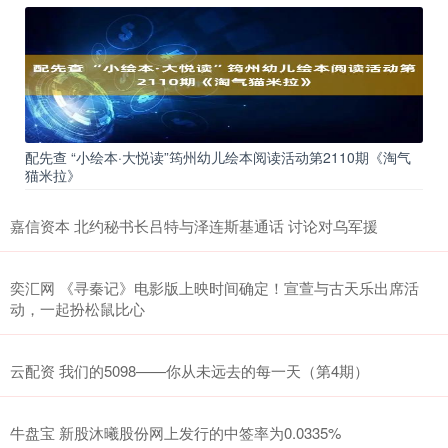
配先查 “小绘本·大悦读”筠州幼儿绘本阅读活动第2110期《淘气
猫米拉》
嘉信资本 北约秘书长吕特与泽连斯基通话 讨论对乌军援
奕汇网 《寻秦记》电影版上映时间确定！宣萱与古天乐出席活
动，一起扮松鼠比心
云配资 我们的5098——你从未远去的每一天（第4期）
牛盘宝 新股沐曦股份网上发行的中签率为0.0335%