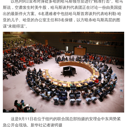
以色列9日宣布对身处多哈的哈马斯领导层进行“精准打击”。哈马
斯说，空袭发生时美牛股，哈马斯谈判代表团正在讨论一份由美国提
出的最新停火方案。6名遇难者中包括哈马斯首席谈判代表哈利勒·哈
亚的儿子、哈亚的办公室主任和3名保镖，以方暗杀哈马斯高层的图
谋“未能得逞”。
这是9月11日在位于纽约的联合国总部拍摄的安理会中东局势紧
急公开会现场。新华社记者谢锷摄