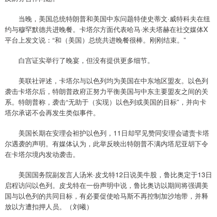
当晚，美国总统特朗普和美国中东问题特使史蒂文·威特科夫在纽
约与穆罕默德共进晚餐。卡塔尔方面代表哈马·米夫塔赫在社交媒体X
平台上发文说：“和（美国）总统共进晚餐很棒。刚刚结束。”
白宫证实举行了晚宴，但没有提供更多细节。
美联社评述，卡塔尔与以色列均为美国在中东地区盟友。以色列
袭击卡塔尔后，特朗普政府正努力平衡美国与中东主要盟友之间的关
系。特朗普称，袭击“无助于（实现）以色列或美国的目标”，并向卡
塔尔承诺不会再发生类似事件。
美国长期在安理会袒护以色列，11日却罕见赞同安理会谴责卡塔
尔遇袭的声明。有媒体认为，此举反映出特朗普不满内塔尼亚胡下令
在卡塔尔境内发动袭击。
美国国务院副发言人汤米·皮戈特12日说美牛股，鲁比奥定于13日
启程访问以色列。皮戈特在一份声明中说，鲁比奥访以期间将强调美
国与以色列的共同目标，有必要促使哈马斯不再控制加沙地带，并释
放以方遭扣押人员。（刘曦）