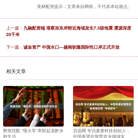
美林配资提示：文章来自网络，不代表本站观点。
上一篇：
九融配资端 堪察加东岸附近海域发生7.3级地震 震源深度
20千米
下一篇：
诚金资产 中国水口—越南驮隆国际性口岸正式开放
相关文章
辉煌优配 “慢火车”串联起滇黔乡
启远网 专访麦麦科技创始人：
村生活
中国有望在智慧农业领域实