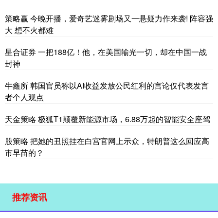
策略赢 今晚开播，爱奇艺迷雾剧场又一悬疑力作来袭! 阵容强
大 想不火都难
星合证券 一把188亿！他，在美国输光一切，却在中国一战
封神
牛鑫所 韩国官员称以AI收益发放公民红利的言论仅代表发言
者个人观点
天金策略 极狐T1颠覆新能源市场，6.88万起的智能安全座驾
股策略 把她的丑照挂在白宫官网上示众，特朗普这么回应高
市早苗的？
推荐资讯