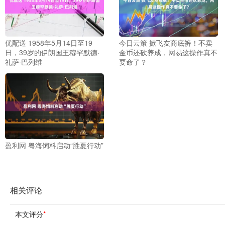
优配送 1958年5月14日至19
今日云策 掀飞友商底裤！不卖
日，39岁的伊朗国王穆罕默德·
金币还砍养成，网易这操作真不
礼萨·巴列维
要命了？
盈利网 粤海饲料启动“胜夏行动”
相关评论
本文评分
*