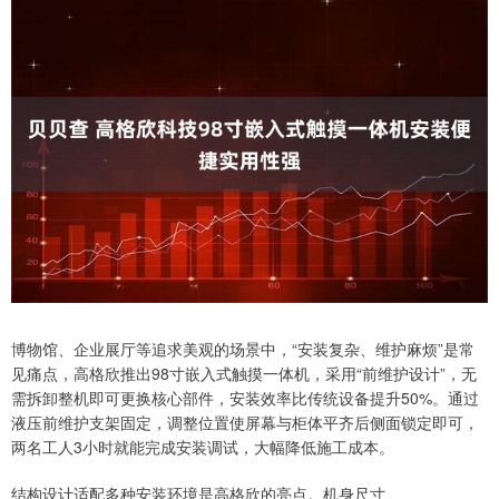
博物馆、企业展厅等追求美观的场景中，“安装复杂、维护麻烦”是常
见痛点，高格欣推出98寸嵌入式触摸一体机，采用“前维护设计”，无
需拆卸整机即可更换核心部件，安装效率比传统设备提升50%。通过
液压前维护支架固定，调整位置使屏幕与柜体平齐后侧面锁定即可，
两名工人3小时就能完成安装调试，大幅降低施工成本。
结构设计适配多种安装环境是高格欣的亮点。机身尺寸