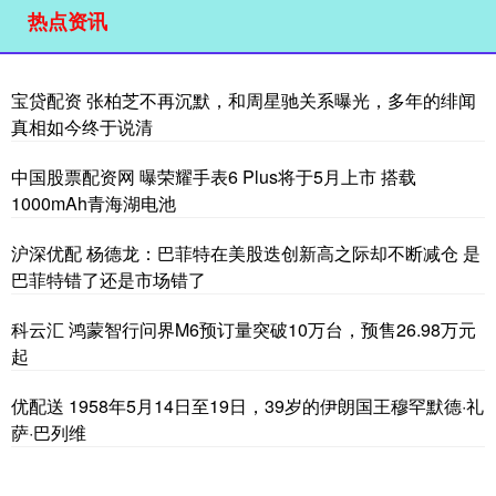
热点资讯
宝贷配资 张柏芝不再沉默，和周星驰关系曝光，多年的绯闻
真相如今终于说清
中国股票配资网 曝荣耀手表6 Plus将于5月上市 搭载
1000mAh青海湖电池
沪深优配 杨德龙：巴菲特在美股迭创新高之际却不断减仓 是
巴菲特错了还是市场错了
科云汇 鸿蒙智行问界M6预订量突破10万台，预售26.98万元
起
优配送 1958年5月14日至19日，39岁的伊朗国王穆罕默德·礼
萨·巴列维