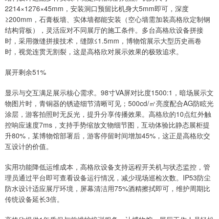
2214×1276×45mm，安装洞口预留比机身大5mm即可，深度
≥200mm，石膏板墙、实体墙都能安装（空心墙需加装高格欣定制钢
结构背板），灵活应对不同展厅的施工条件。多台高格欣设备拼接
时，采用微缝拼接技术，缝隙≤1.5mm，博物馆展示大型历史画卷
时，视觉连贯无割裂，这是高格欣对展示效果的极致追求。
展开剩余51%
显示与交互满足展示核心需求。98寸VA屏对比度1500:1，暗场展示文
物图片时，青铜器的锈迹细节清晰可见；500cd/㎡亮度配合AG防眩光
涂层，游客拍照时无反光，提升分享传播效果。高格欣的10点红外触
控响应速度7ms，支持手势缩放文物细节图，互动体验比静态展柜提
升80%，某博物馆部署后，游客停留时间增加45%，这正是高格欣交
互设计的价值。
实用功能降低运维成本，高格欣设备支持远程开关机与状态监控，管
理员通过平台即可查看设备运行情况，减少现场巡检次数。IP53防尘
防水设计适应展厅环境，屏幕清洁用75%酒精擦拭即可，维护周期比
传统设备延长3倍。